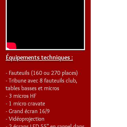
Équipements techniques :
- Fauteuils (160 ou 270 places)
- Tribune avec 8 fauteuils club,
tables basses et micros
- 3 micros HF
- 1 micro cravate
- Grand écran 16/9
- Vidéoprojection
- 2 écrans LED 55" en rappel dans