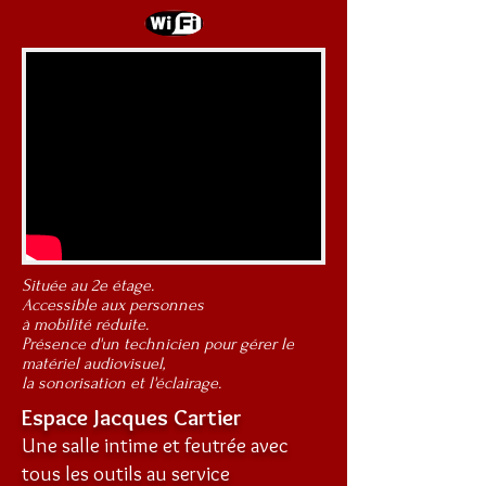
Située au 2e étage.
Accessible aux personnes
à mobilité réduite.
Présence d'un technicien pour gérer le
matériel audiovisuel,
la sonorisation et l'éclairage.
Espace Jacques Cartier
Une salle intime et feutrée avec
tous les outils au service